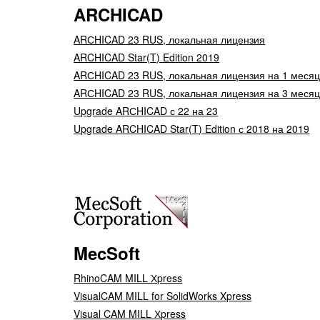
ARCHICAD
ARСHICAD 23 RUS, локальная лицензия
ARCHICAD Star(T) Edition 2019
ARСHICAD 23 RUS, локальная лицензия на 1 меся
ARСHICAD 23 RUS, локальная лицензия на 3 меся
Upgrade ARСHICAD с 22 на 23
Upgrade ARCHICAD Star(T) Edition с 2018 на 2019
MecSoft
RhinoCAM MILL Хpress
VisualCAM MILL for SolidWorks Xpress
Visual CAM MILL Хpress