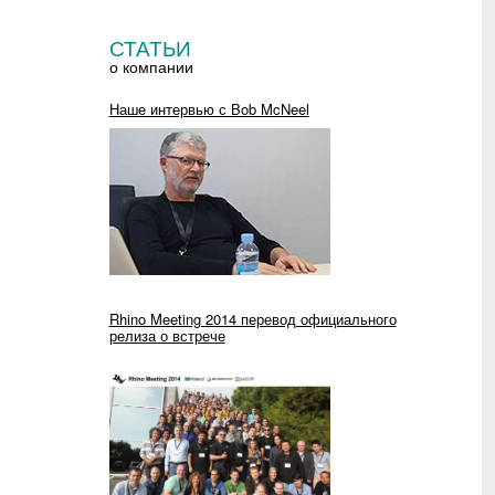
СТАТЬИ
о компании
Наше интервью с Bob McNeel
Rhino Meeting 2014 перевод официального
релиза о встрече