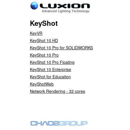
KeyShot
KeyVR
KeyShot 10 HD
KeyShot 10 Pro for SOLIDWORKS
KeyShot 10 Pro
KeyShot 10 Pro Floating
KeyShot 10 Enterprise
KeyShot for Education
KeyShotWeb
Network Rendering - 32 cores