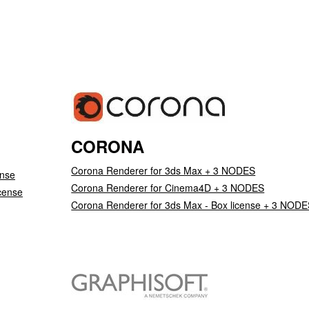
CORONA
Corona Renderer for 3ds Max + 3 NODES
ense
Corona Renderer for Cinema4D + 3 NODES
cense
Corona Renderer for 3ds Max - Box license + 3 NOD