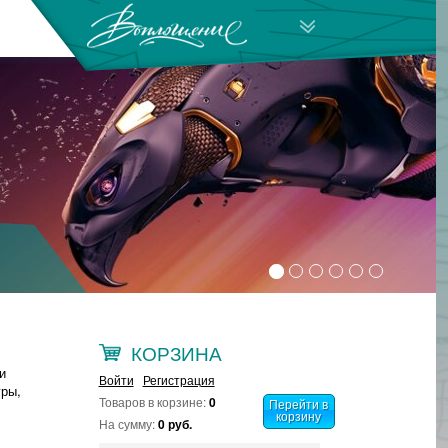
КОРЗИНА
и
Войти
Регистрация
гры,
Товаров в корзине:
0
Перейти в
корзину
На сумму:
0 руб.